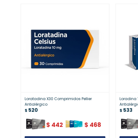
Loratadina X30 Comprimidos Pellier
Loradina
Antialérgico
Antialérg
520
533
$
$
$
442
$
468