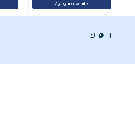


