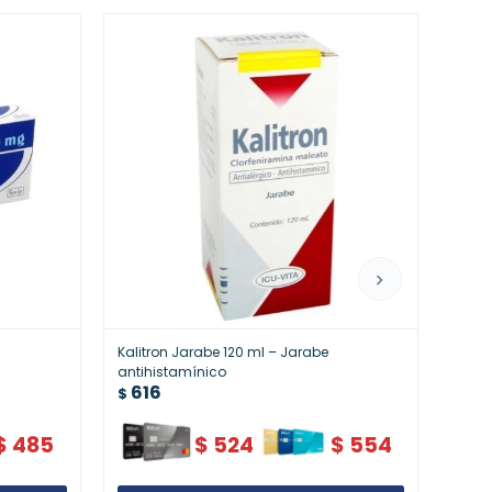
Kalitron Jarabe 120 ml – Jarabe
Alerf
62
antihistamínico
$
616
$
$
485
$
524
$
554