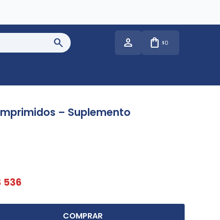
0
$
Comprimidos – Suplemento
$
536
COMPRAR