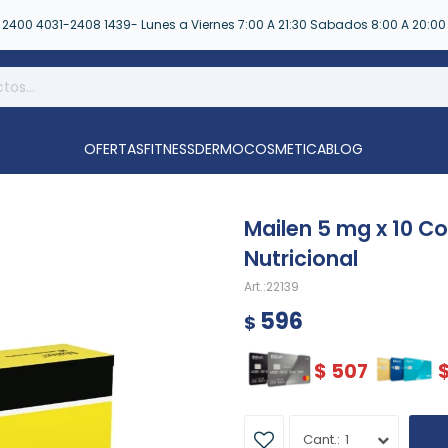
2400 4031-2408 1439- Lunes a Viernes 7:00 A 21:30 Sabados 8:00 A 20:00
OFERTAS
FITNESS
DERMOCOSMETICA
BLOG
Mailen 5 mg x 10 
Nutricional
22139
596
$
$
507
1