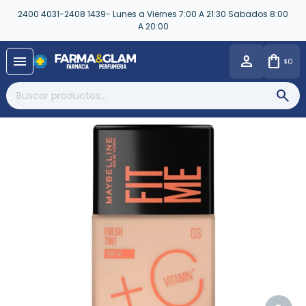
2400 4031-2408 1439- Lunes a Viernes 7:00 A 21:30 Sabados 8:00
A 20:00
close
menu
0
$