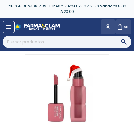
2400 4031-2408 1439- Lunes a Viernes 7:00 A 21:30 Sabados 8:00
A 20:00
close
menu
0
$