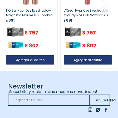
L’Oréal Hypnôse Eyeshadow
L’Oréal Hypnôse Eyeshadow
Magnetic Mauve 120 Sombra
Cloudy Rose 118 Sombra de
de Ojos
891
Ojos
891
$
$
$
757
$
757
$
802
$
802
Newsletter
¡Suscribite y recibí todas nuestras novedades!
SUSCRIBIRME


