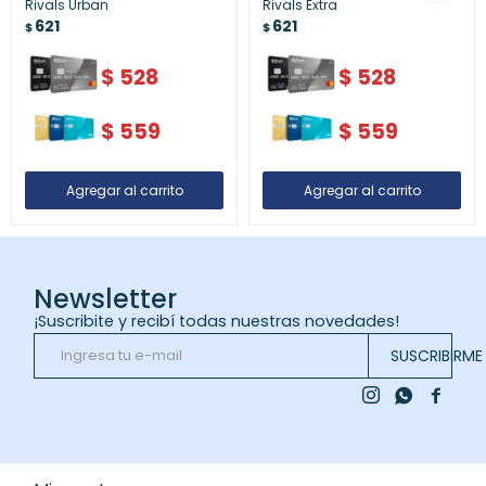
Rivals Urban
Rivals Extra
621
621
$
$
$
528
$
528
$
559
$
559
Newsletter
¡Suscribite y recibí todas nuestras novedades!
SUSCRIBIRME


