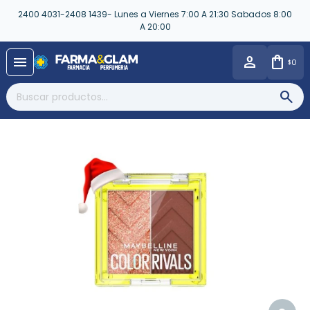
2400 4031-2408 1439- Lunes a Viernes 7:00 A 21:30 Sabados 8:00
A 20:00
close
menu
0
$