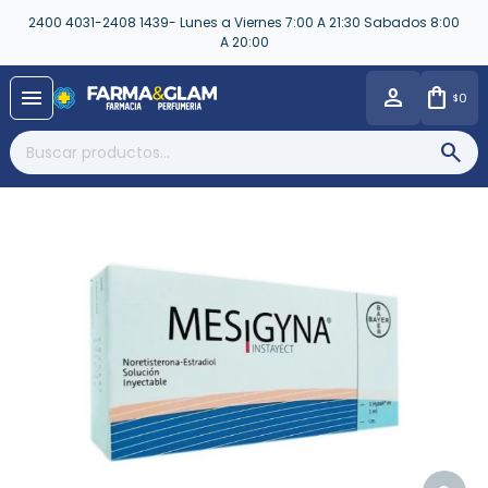
2400 4031-2408 1439- Lunes a Viernes 7:00 A 21:30 Sabados 8:00
A 20:00
close
menu
0
$