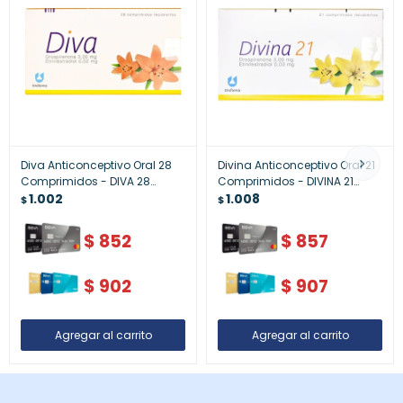
Diva Anticonceptivo Oral 28
Divina Anticonceptivo Oral 21
Comprimidos - DIVA 28
Comprimidos - DIVINA 21
COMPRIMIDOS
1.002
COMPRIMIDOS
1.008
$
$
$
852
$
857
$
902
$
907