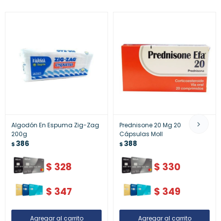
Algodón En Espuma Zig-Zag
Prednisone 20 Mg 20
200g
Cápsulas Moll
386
388
$
$
$
328
$
330
$
347
$
349