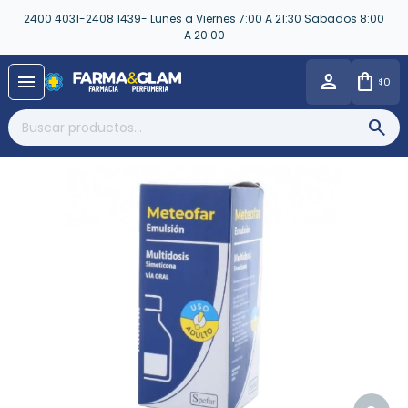
2400 4031-2408 1439- Lunes a Viernes 7:00 A 21:30 Sabados 8:00
A 20:00
close
menu
0
$