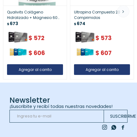
Qualivits Colágeno
Ultrapina Compuesta 20
Hidrolizado + Magnesio 60
Comprimidos
Cápsulas – Salud Ósea y
673
674
$
$
Articular
$
572
$
573
$
606
$
607
Newsletter
¡Suscribite y recibí todas nuestras novedades!
SUSCRIBIRME


