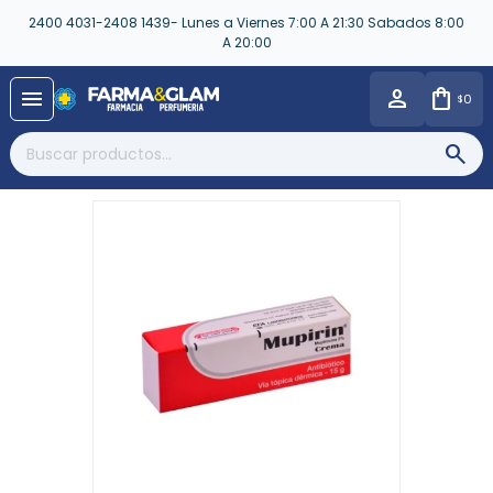
2400 4031-2408 1439- Lunes a Viernes 7:00 A 21:30 Sabados 8:00
A 20:00
close
menu
0
$