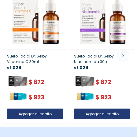
Suero Facial Dr. Selby
Suero Facial Dr. Selby
Vitamina C 30ml
Niacinamida 30ml
1.026
1.026
$
$
$
872
$
872
$
923
$
923