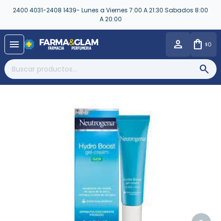
2400 4031-2408 1439- Lunes a Viernes 7:00 A 21:30 Sabados 8:00
A 20:00
close
menu
0
$