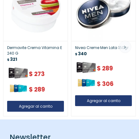
Dermavite Crema Vitamina E
Nivea Creme Men Lata 150gr
240 G
340
$
321
$
$
289
$
273
$
306
$
289
Newsletter