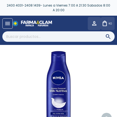
2400 4031-2408 1439- Lunes a Viernes 7:00 A 21:30 Sabados 8:00
A 20:00
close
menu
0
$