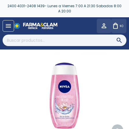
2400 4031-2408 1439- Lunes a Viernes 7:00 A 21:30 Sabados 8:00
A 20:00
close
menu
0
$