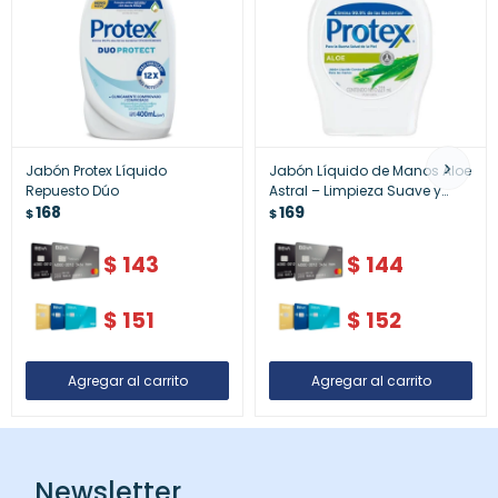
Jabón Protex Líquido
Jabón Líquido de Manos Aloe
Repuesto Dúo
Astral – Limpieza Suave y
168
Protectora
169
$
$
$
143
$
144
$
151
$
152
Newsletter