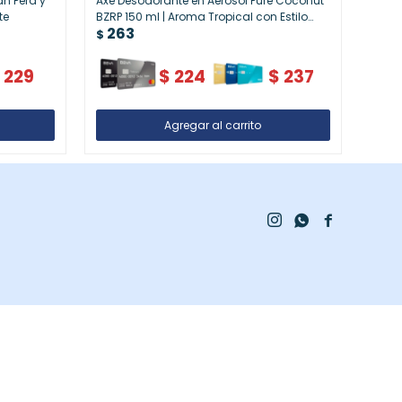
n Pera y
Axe Desodorante en Aerosol Pure Coconut
Dove
te
BZRP 150 ml | Aroma Tropical con Estilo
y Hie
263
26
Urbano
Dura
$
$
$
229
$
224
$
237


