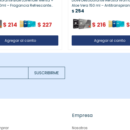
orante Blue Lavender Menta +
Dove Desodorante Aerosol Woma
0ml – Fragancia Refrescante
Aloe Vera 150 ml – Antitranspiran
254
bre
$
$
214
$
227
$
216
SUSCRIBIRME
Empresa
prar
Nosotros