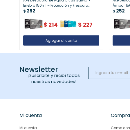
Axe Desodorante Aqua Citrus Salvia +
Axe Desod
Enebro 150ml – Protección y Frescura
Ámbar 15
252
252
Diaria
para Hom
$
$
$
214
$
227
Newsletter
¡Suscribite y recibí todas
nuestras novedades!
Mi cuenta
Compra
Mi cuenta
Como com