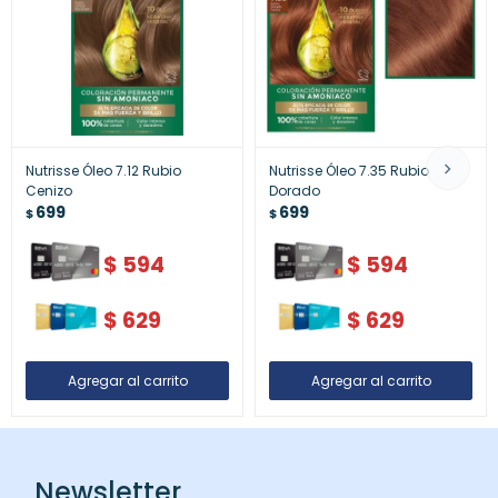
Nutrisse Óleo 7.12 Rubio
Nutrisse Óleo 7.35 Rubio
Cenizo
Dorado
699
699
$
$
$
594
$
594
$
629
$
629
Newsletter