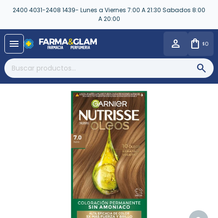
2400 4031-2408 1439- Lunes a Viernes 7:00 A 21:30 Sabados 8:00
A 20:00
close
menu
0
$