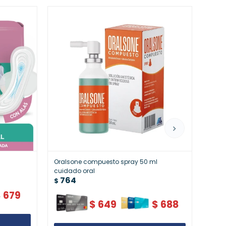
Oralsone compuesto spray 50 ml
Reflu
76
cuidado oral
$
764
$
$
679
$
649
$
688