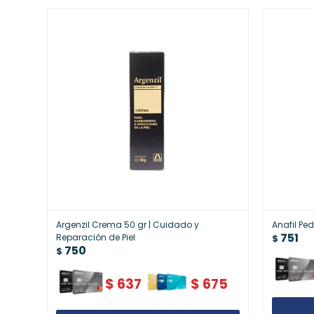
Argenzil Crema 50 gr | Cuidado y
Anafil Pe
751
Reparación de Piel
$
750
$
$
637
$
675