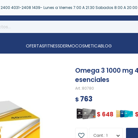
2400 4031-2408 1439- Lunes a Viernes 7:00 A 21:30 Sabados 8:00 A 20:00
OFERTAS
FITNESS
DERMOCOSMETICA
BLOG
Omega 3 1000 mg 40
esenciales
80780
763
$
$
648
1