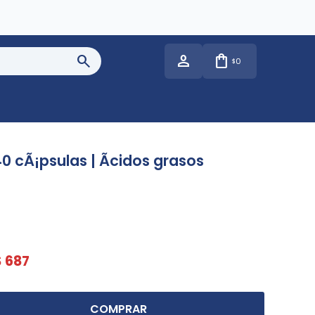
0
$
 cÃ¡psulas | Ãcidos grasos
$
687
COMPRAR