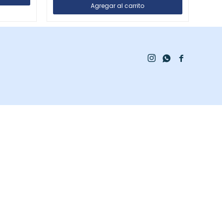


