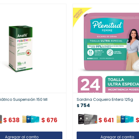
diátrico Suspensión 150 Ml
Sardina Coqueiro Entera 125g
754
$
$
638
$
676
$
641