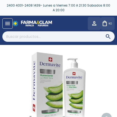
2400 4031-2408 1439- Lunes a Viernes 7:00 A 21:30 Sabados 8:00
A 20:00
close
menu
0
$