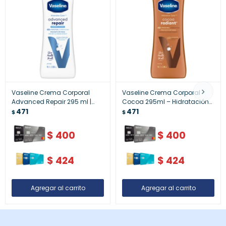
Vaseline Crema Corporal
Vaseline Crema Corporal
Advanced Repair 295 ml |
Cocoa 295ml – Hidratación
Hidratación Intensiva para
471
Profunda y Suavidad
471
$
$
Piel Seca
$
400
$
400
$
424
$
424