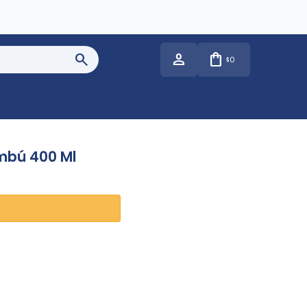
0
$
mbú 400 Ml