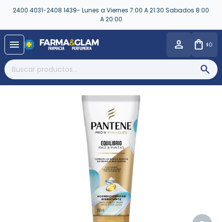
2400 4031-2408 1439- Lunes a Viernes 7:00 A 21:30 Sabados 8:00
A 20:00
close
menu
0
$