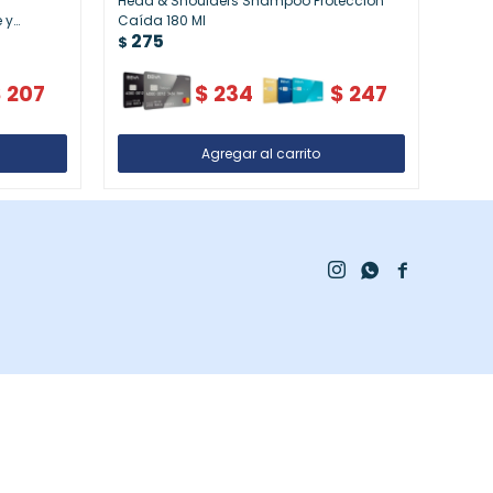
a
Head & Shoulders Shampoo Protección
Head
 y
Caída 180 Ml
Purif
275
27
$
$
$
207
$
234
$
247


