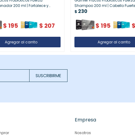
uctis Probióticos Fuerza
Garnier Fructis Probióticos Fuerz
nador 200 ml | Fortalece y
Shampoo 200 ml | Cabello Fuerte
230
 Cabello Frágil
Saludable
$
$
195
$
207
$
195
SUSCRIBIRME
Empresa
prar
Nosotros