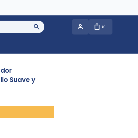
0
$
ador
llo Suave y