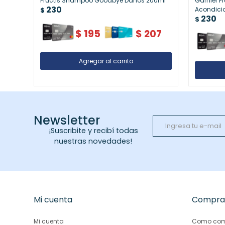
Fructis Shampoo Goodbye Daños 200ml
Garnier Fr
230
Acondicio
$
230
Protege el
$
$
195
$
207
Newsletter
¡Suscribite y recibí todas
nuestras novedades!
Mi cuenta
Compra
Mi cuenta
Como com