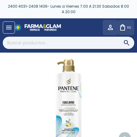
2400 4031-2408 1439- Lunes a Viernes 7:00 A 21:30 Sabados 8:00
A 20:00
close
menu
0
$