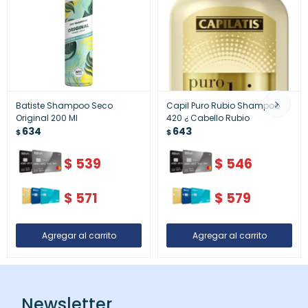
Batiste Shampoo Seco
Capil Puro Rubio Shampoo
Original 200 Ml
420 ¿ Cabello Rubio
634
643
$
$
$
539
$
546
$
571
$
579
Newsletter