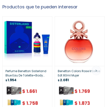
Productos que te pueden interesar
Perfume Benetton Sisterland
Benetton Colors Rose Intense
Blue Eau De Toilette+Body
Edt 80ml Mujer
Lotion
1.954
2.081
$
$
$
1.661
$
1.769
$
1.758
$
1.873