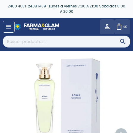
2400 4031-2408 1439- Lunes a Viernes 7:00 A 21:30 Sabados 8:00
A 20:00
close
menu
0
$