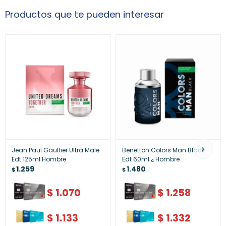
Productos que te pueden interesar
Jean Paul Gaultier Ultra Male
Benetton Colors Man Black
Edt 125ml Hombre
Edt 60ml ¿ Hombre
1.259
1.480
$
$
$
1.070
$
1.258
$
1.133
$
1.332