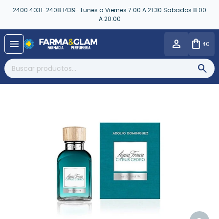
2400 4031-2408 1439- Lunes a Viernes 7:00 A 21:30 Sabados 8:00
A 20:00
close
menu
0
$