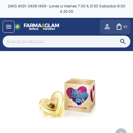
2400 4031-2408 1439- Lunes a Viernes 7:00 A 21:30 Sabados 8:00
A 20:00
close
menu
0
$