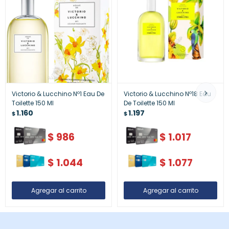
Victorio & Lucchino Nº1 Eau De
Victorio & Lucchino Nº18 Eau
Toilette 150 Ml
De Toilette 150 Ml
1.160
1.197
$
$
$
986
$
1.017
$
1.044
$
1.077