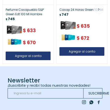
Perfume Casapueblo S&P
Casap 24 Horas Green 100 Ml
Green Edt 100 Ml Hombre
747
$
745
$
$
635
$
633
$
672
$
670
Newsletter
¡Suscribite y recibí todas nuestras novedades!
SUSCRIBIRME


