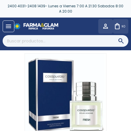
2400 4031-2408 1439- Lunes a Viernes 7:00 A 21:30 Sabados 8:00
A 20:00
close
menu
0
$