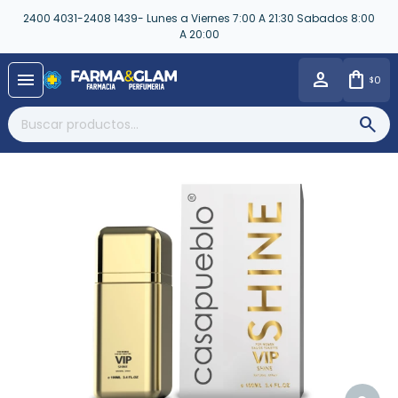
2400 4031-2408 1439- Lunes a Viernes 7:00 A 21:30 Sabados 8:00
A 20:00
close
menu
0
$