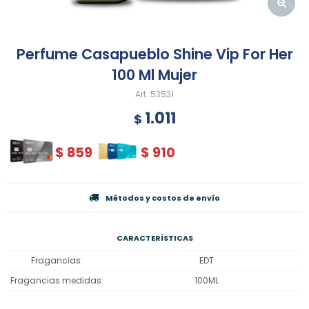
Perfume Casapueblo Shine Vip For Her
100 Ml Mujer
53531
1.011
$
$
859
$
910
Métodos y costos de envío
CARACTERÍSTICAS
Fragancias
EDT
Fragancias medidas
100ML