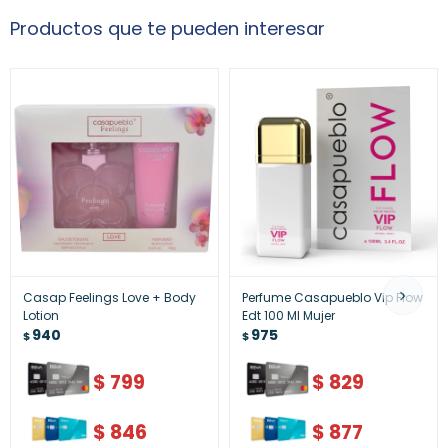
Productos que te pueden interesar
Casap Feelings Love + Body
Perfume Casapueblo Vip Flow
Lotion
Edt 100 Ml Mujer
940
975
$
$
$
799
$
829
$
846
$
877