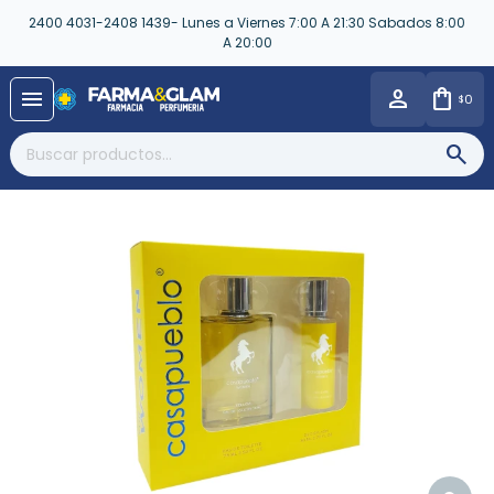
2400 4031-2408 1439- Lunes a Viernes 7:00 A 21:30 Sabados 8:00
A 20:00
close
menu
0
$