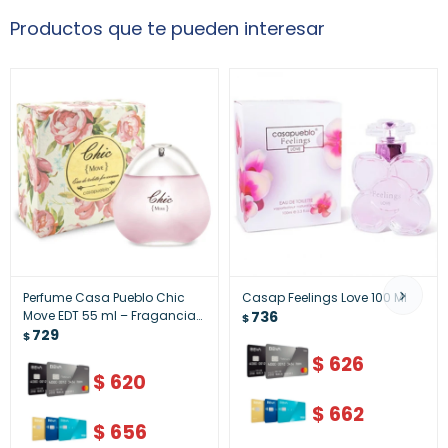
Productos que te pueden interesar
Perfume Casa Pueblo Chic
Casap Feelings Love 100 Ml
Move EDT 55 ml – Fragancia
736
$
Moderna y Energética
729
$
$
626
$
620
$
662
$
656