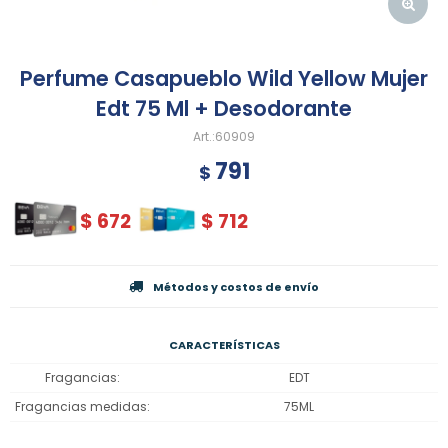
Perfume Casapueblo Wild Yellow Mujer
Edt 75 Ml + Desodorante
60909
791
$
$
672
$
712
Métodos y costos de envío
CARACTERÍSTICAS
Fragancias
EDT
Fragancias medidas
75ML