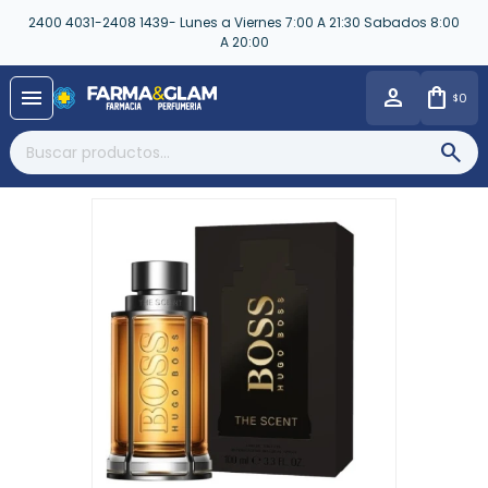
2400 4031-2408 1439- Lunes a Viernes 7:00 A 21:30 Sabados 8:00
A 20:00
close
menu
0
$