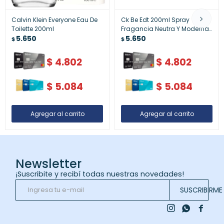
Calvin Klein Everyone Eau De
Ck Be Edt 200ml Spray
Toilette 200ml
Fragancia Neutra Y Moderna
5.650
- Ck Be Edt 200ml Spray ¿
5.650
$
$
Fragancia Neutra Y Moderna
$
4.802
$
4.802
$
5.084
$
5.084
Newsletter
¡Suscribite y recibí todas nuestras novedades!
SUSCRIBIRME


