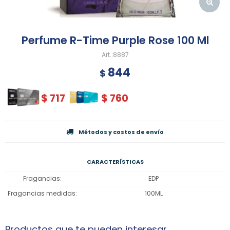
Perfume R-Time Purple Rose 100 Ml
8887
844
$
$
717
$
760
Métodos y costos de envío
CARACTERÍSTICAS
Fragancias
EDP
Fragancias medidas
100ML
Productos que te pueden interesar