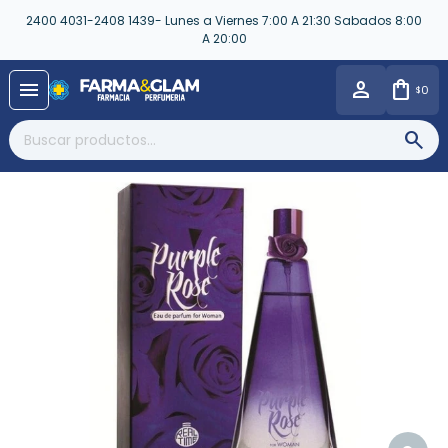
2400 4031-2408 1439- Lunes a Viernes 7:00 A 21:30 Sabados 8:00
A 20:00
close
menu
0
$