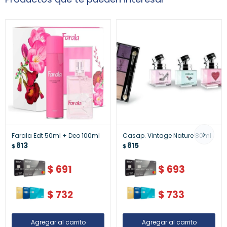
Farala Edt 50ml + Deo 100ml
Casap. Vintage Nature 80ml
813
815
$
$
$
691
$
693
$
732
$
733