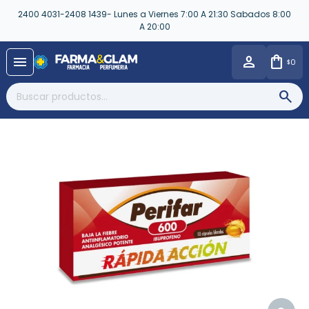
2400 4031-2408 1439- Lunes a Viernes 7:00 A 21:30 Sabados 8:00
A 20:00
close
menu
0
$