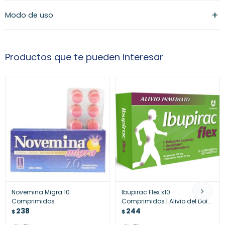
Modo de uso
Productos que te pueden interesar
Novemina Migra 10
Ibupirac Flex x10
Comprimidos
Comprimidos | Alivio del Dolor
238
y Tensión Muscular
244
$
$