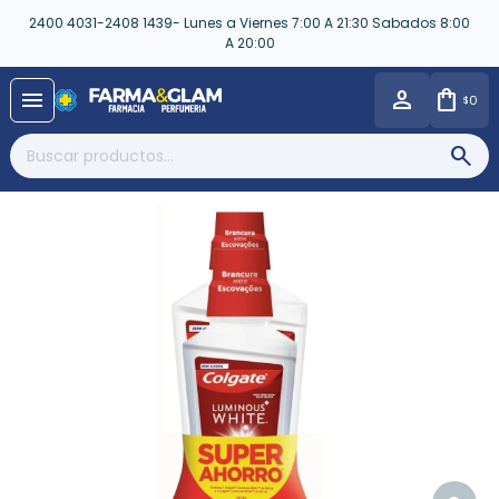
2400 4031-2408 1439- Lunes a Viernes 7:00 A 21:30 Sabados 8:00
A 20:00
close
menu
0
$