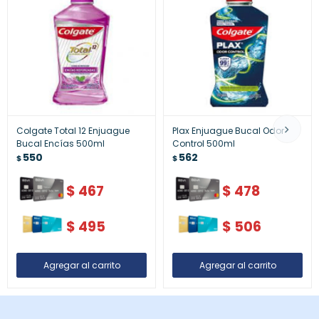
Colgate Total 12 Enjuague
Plax Enjuague Bucal Odor
Bucal Encías 500ml
Control 500ml
550
562
$
$
$
467
$
478
$
495
$
506