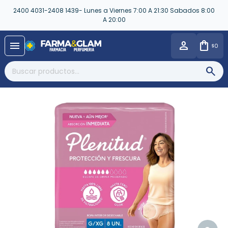
2400 4031-2408 1439- Lunes a Viernes 7:00 A 21:30 Sabados 8:00
A 20:00
close
menu
0
$