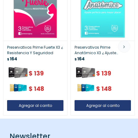
Preservativos Prime Fuerte X3 ¿
Preservativos Prime
Resistencia Y Seguridad
Anatómico X3 ¿ Ajuste
164
Cómodo
164
$
$
$
139
$
139
$
148
$
148
Newsletter