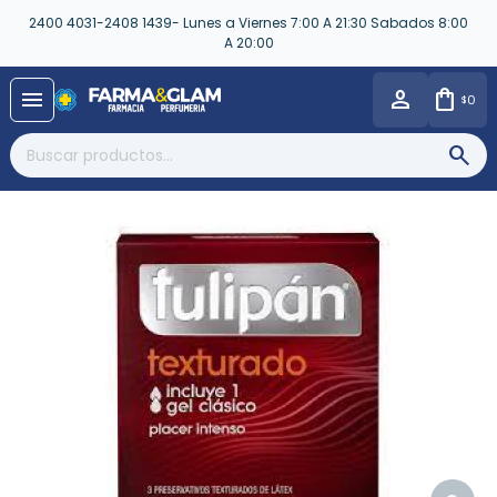
2400 4031-2408 1439- Lunes a Viernes 7:00 A 21:30 Sabados 8:00
A 20:00
close
menu
0
$