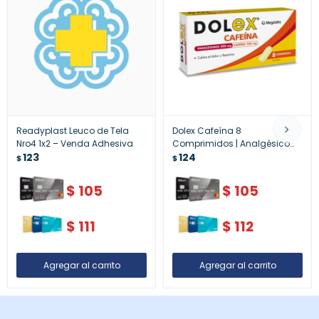
Readyplast Leuco de Tela
Dolex Cafeína 8
Nro4 1x2 – Venda Adhesiva
Comprimidos | Analgésico
123
con Estimulante para Energía
124
$
$
y Alivio
$
105
$
105
$
111
$
112