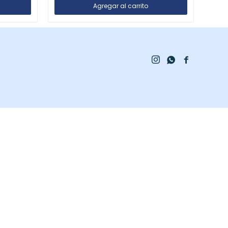


