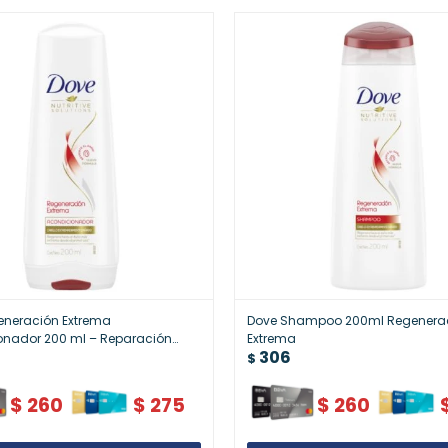
eneración Extrema
Dove Shampoo 200ml Regenera
onador 200 ml – Reparación
Extrema
306
$
$
260
$
275
$
260