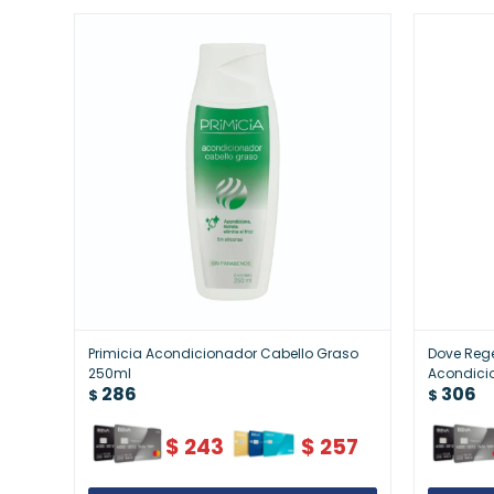
Primicia Acondicionador Cabello Graso
Dove Reg
250ml
Acondici
286
306
Intensa
$
$
$
243
$
257