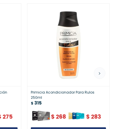
ción
Primicia Acondicionador Para Rulos
Primi
250ml
250m
315
31
$
$
$
275
$
268
$
283