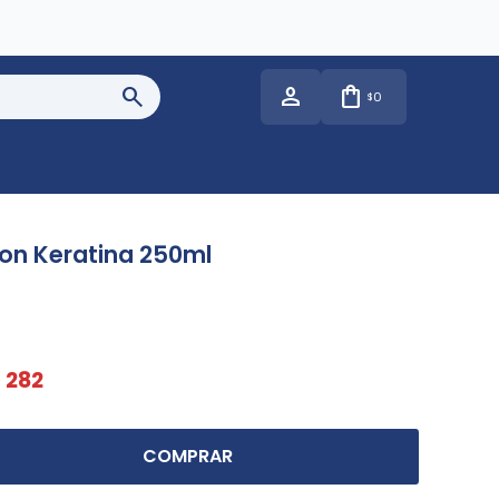
0
$
on Keratina 250ml
$
282
COMPRAR