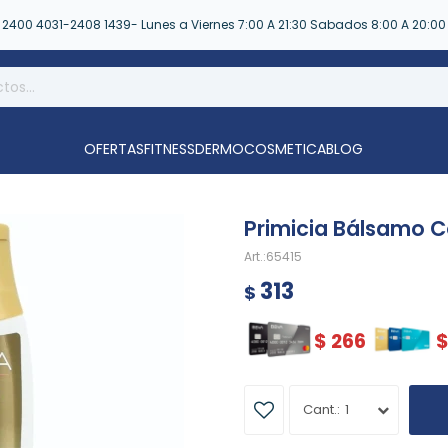
2400 4031-2408 1439- Lunes a Viernes 7:00 A 21:30 Sabados 8:00 A 20:00
OFERTAS
FITNESS
DERMOCOSMETICA
BLOG
Primicia Bálsamo C
65415
313
$
$
266
1