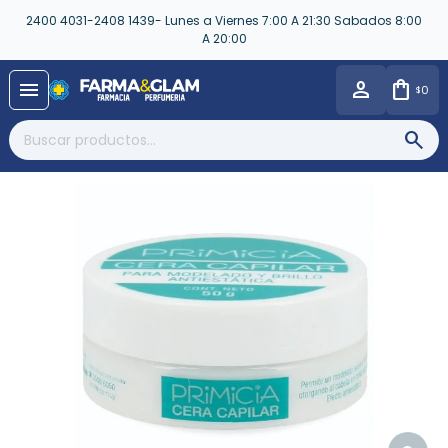
2400 4031-2408 1439- Lunes a Viernes 7:00 A 21:30 Sabados 8:00
A 20:00
close
menu
0
$