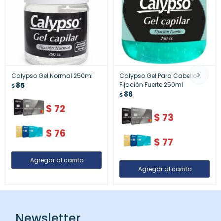
Calypso Gel Normal 250ml
Calypso Gel Para Cabello
85
Fijación Fuerte 250ml
$
86
$
$
72
$
73
$
76
$
77
Newsletter