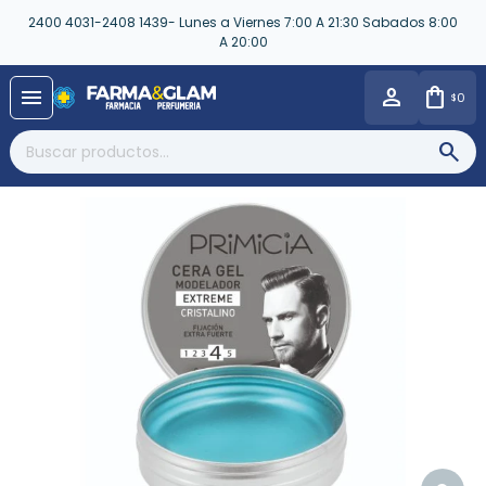
2400 4031-2408 1439- Lunes a Viernes 7:00 A 21:30 Sabados 8:00
A 20:00
close
menu
0
$