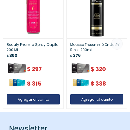
Beauty Pharma Spray Capilar
Mousse Tresemmé Ondas Y
200 Ml
Rizos 200ml
350
376
$
$
$
297
$
320
$
315
$
338
Newsletter