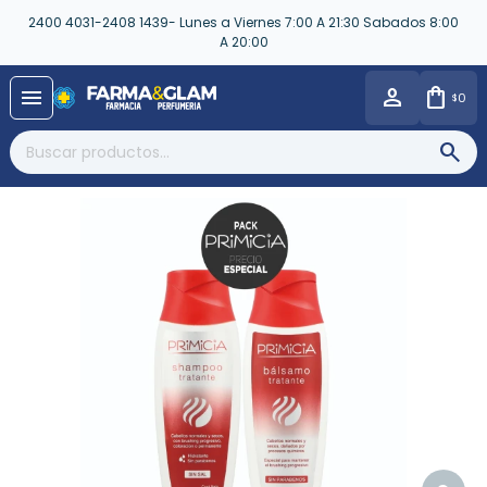
2400 4031-2408 1439- Lunes a Viernes 7:00 A 21:30 Sabados 8:00
A 20:00
close
menu
0
$