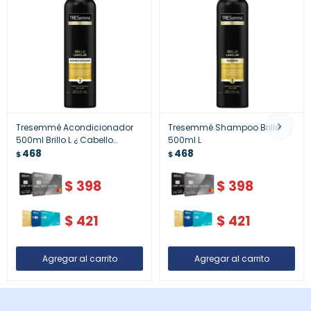
Tresemmé Acondicionador
Tresemmé Shampoo Brillo
500ml Brillo L ¿ Cabello
500ml L
Luminoso
468
468
$
$
$
398
$
398
$
421
$
421