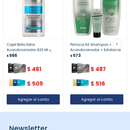
Capil Brillo Extra
Primicia Kit Shampoo +
Acondicionador 420 Ml ¿
Acondicionador + Exfoliante
Nutrición Cabello
566
573
$
$
$
481
$
487
$
509
$
516
Newsletter