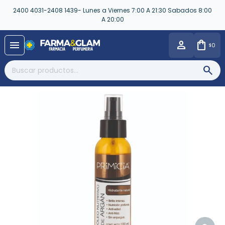
2400 4031-2408 1439- Lunes a Viernes 7:00 A 21:30 Sabados 8:00
A 20:00
close
menu
0
$