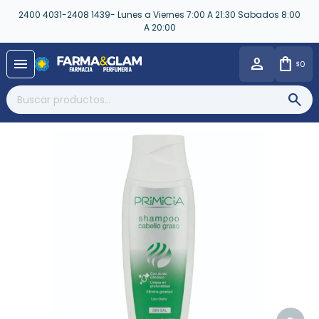
2400 4031-2408 1439- Lunes a Viernes 7:00 A 21:30 Sabados 8:00
A 20:00
close
menu
0
$