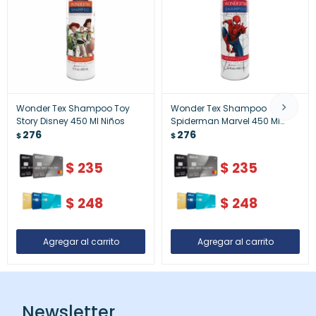
Wonder Tex Shampoo Toy
Wonder Tex Shampoo
Story Disney 450 Ml Niños
Spiderman Marvel 450 Ml
276
Niños
276
$
$
$
235
$
235
$
248
$
248
Newsletter