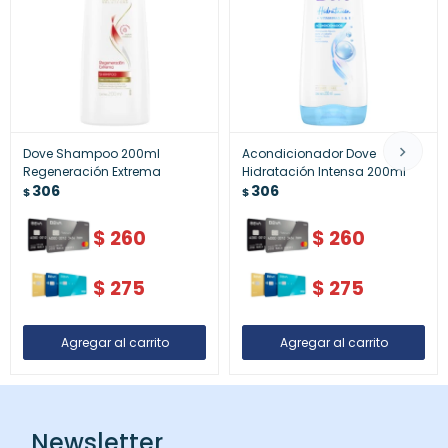
Dove Shampoo 200ml
Acondicionador Dove
Regeneración Extrema
Hidratación Intensa 200ml
306
306
$
$
$
260
$
260
$
275
$
275
Newsletter