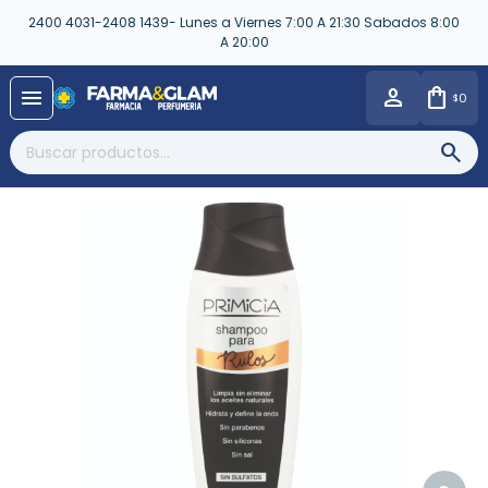
2400 4031-2408 1439- Lunes a Viernes 7:00 A 21:30 Sabados 8:00
A 20:00
close
menu
0
$