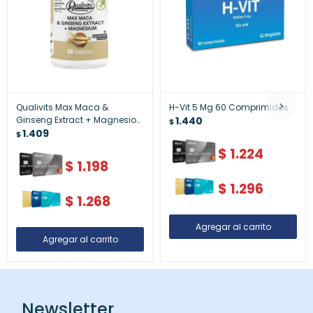
Qualivits Max Maca &
H-Vit 5 Mg 60 Comprimidos
Ginseng Extract + Magnesio
1.440
$
60 Cápsulas | Suplemento
1.409
$
Energizante y Vitalidad
$
1.224
$
1.198
$
1.296
$
1.268
Newsletter