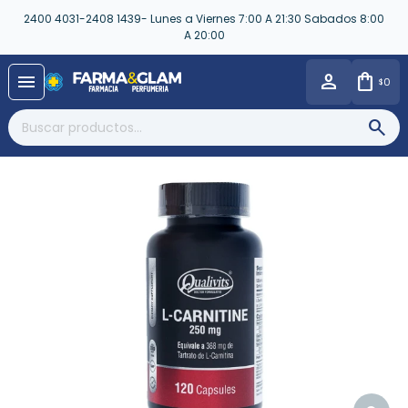
2400 4031-2408 1439- Lunes a Viernes 7:00 A 21:30 Sabados 8:00
A 20:00
close
menu
0
$