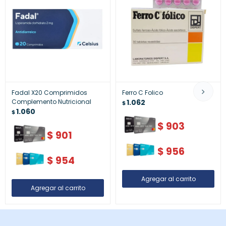
Fadal X20 Comprimidos
Ferro C Folico
Complemento Nutricional
1.062
$
1.060
$
$
903
$
901
$
956
$
954