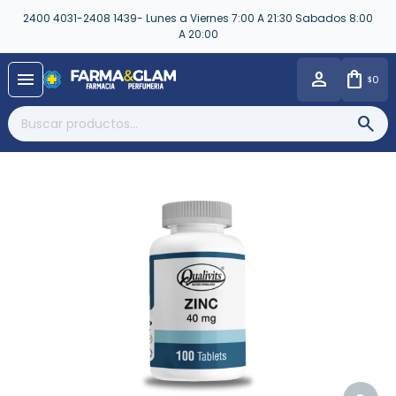
2400 4031-2408 1439- Lunes a Viernes 7:00 A 21:30 Sabados 8:00
A 20:00
close
menu
0
$