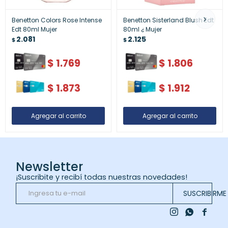
Benetton Colors Rose Intense
Benetton Sisterland Blush Edt
Edt 80ml Mujer
80ml ¿ Mujer
2.081
2.125
$
$
$
1.769
$
1.806
$
1.873
$
1.912
Newsletter
¡Suscribite y recibí todas nuestras novedades!
SUSCRIBIRME


