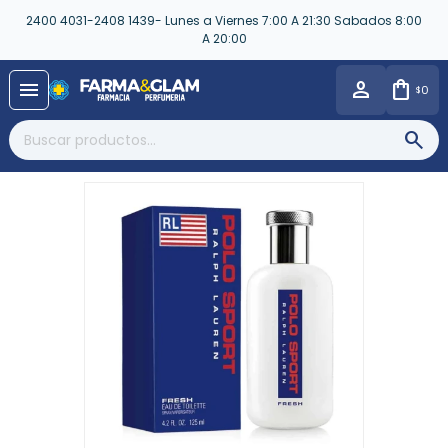
2400 4031-2408 1439- Lunes a Viernes 7:00 A 21:30 Sabados 8:00
A 20:00
close
menu
0
$