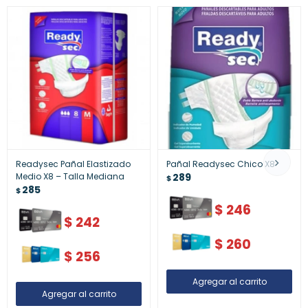
Readysec Pañal Elastizado
Pañal Readysec Chico X8
Medio X8 – Talla Mediana
289
$
285
$
$
246
$
242
$
260
$
256