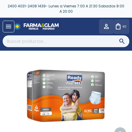
2400 4031-2408 1439- Lunes a Viernes 7:00 A 21:30 Sabados 8:00
A 20:00
close
menu
0
$