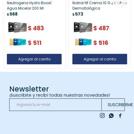
Neutrogena Hydro Boost
Ikatral Nf Crema 10 G ¿ Crema
Agua Micelar 200 Ml
Dermatológica
568
573
$
$
$
483
$
487
$
511
$
516
Newsletter
¡Suscribite y recibí todas nuestras novedades!
SUSCRIBIRME


