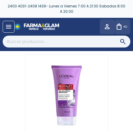
2400 4031-2408 1439- Lunes a Viernes 7:00 A 21:30 Sabados 8:00
A 20:00
close
menu
0
$