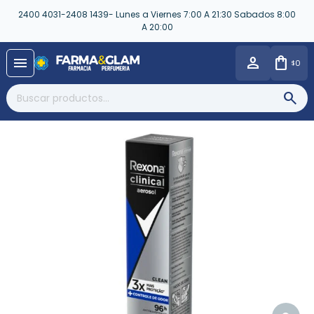
2400 4031-2408 1439- Lunes a Viernes 7:00 A 21:30 Sabados 8:00
A 20:00
close
menu
0
$