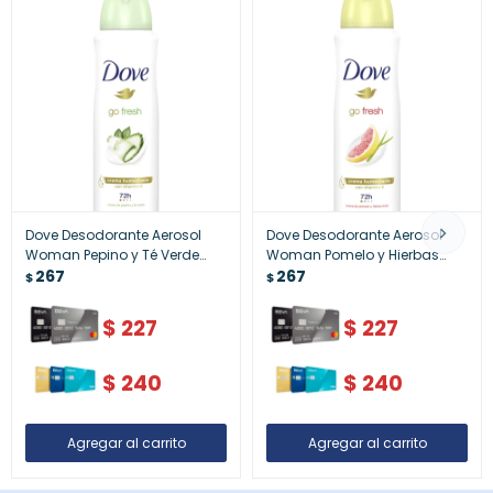
Dove Desodorante Aerosol
Dove Desodorante Aerosol
Woman Pepino y Té Verde
Woman Pomelo y Hierbas
150ml – Protección y Frescura
267
Limón 150ml – Frescura
267
$
$
Duradera
$
227
$
227
$
240
$
240