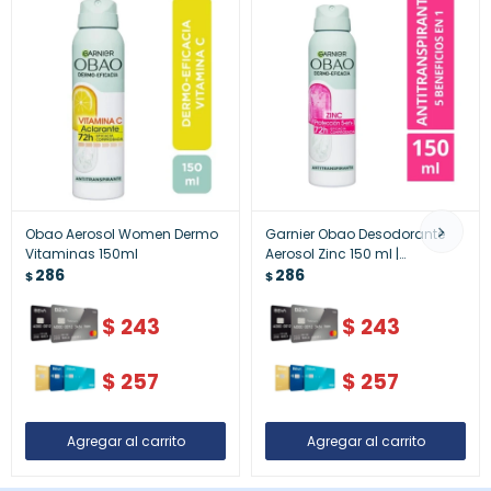
Obao Aerosol Women Dermo
Garnier Obao Desodorante
Vitaminas 150ml
Aerosol Zinc 150 ml |
286
Protección Antitranspirante y
286
$
$
Frescura
$
243
$
243
$
257
$
257