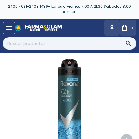
2400 4031-2408 1439- Lunes a Viernes 7:00 A 21:30 Sabados 8:00
A 20:00
close
menu
0
$