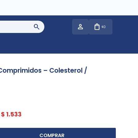
0
$
omprimidos – Colesterol /
$
1.533
COMPRAR