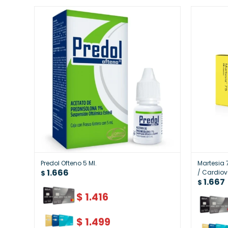
Predol Ofteno 5 Ml.
Martesia 
1.666
/ Cardiov
$
1.667
$
$
1.416
$
1.499