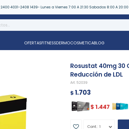
2400 4031-2408 1439- Lunes a Viernes 7:00 A 21:30 Sabados 8:00 A 20:00
OFERTAS
FITNESS
DERMOCOSMETICA
BLOG
Rosustat 40mg 30 C
Reducción de LDL
52039
1.703
$
$
1.447
1