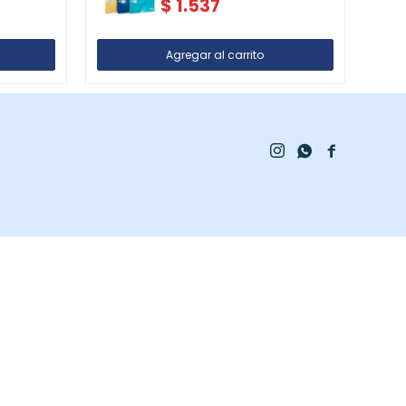
$
1.537


