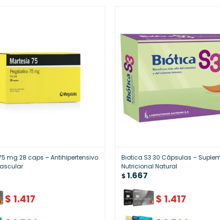
75 mg 28 caps – Antihipertensivo
Biotica S3 30 Cápsulas – Suple
ascular
Nutricional Natural
1.667
$
$
1.417
$
1.417