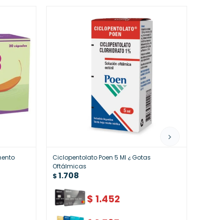
mento
Ciclopentolato Poen 5 Ml ¿ Gotas
Fungo
Oftálmicas
Trata
1.708
1.7
$
$
$
1.452