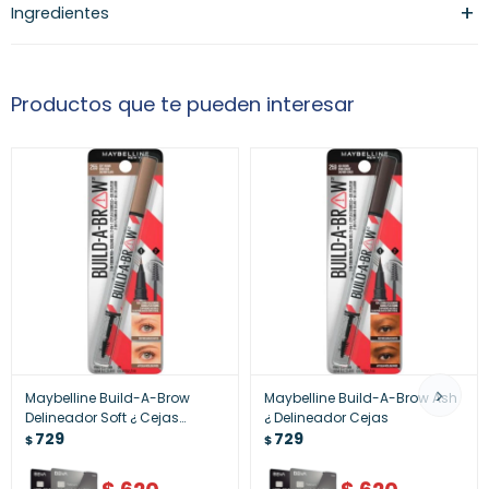
Ingredientes
Productos que te pueden interesar
Maybelline Build-A-Brow
Maybelline Build-A-Brow Ash
Delineador Soft ¿ Cejas
¿ Delineador Cejas
Naturales
729
729
$
$