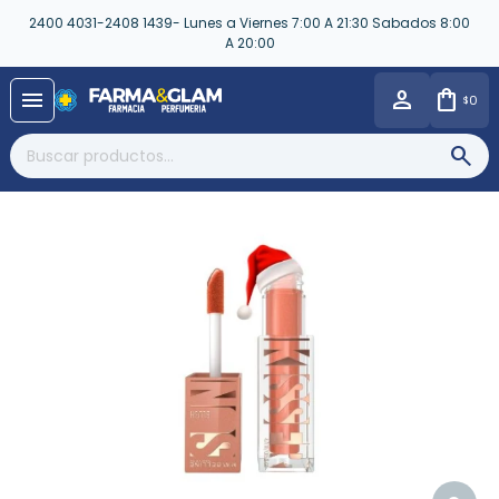
2400 4031-2408 1439- Lunes a Viernes 7:00 A 21:30 Sabados 8:00
A 20:00
close
menu
0
$