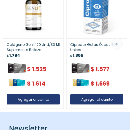
Colágeno Genlif 20 Und/30 Ml
Ciprodex Gotas Óticas 5 Ml
Suplemento Belleza
Unisex
1.794
1.855
$
$
$
1.525
$
1.577
$
1.614
$
1.669
Newsletter