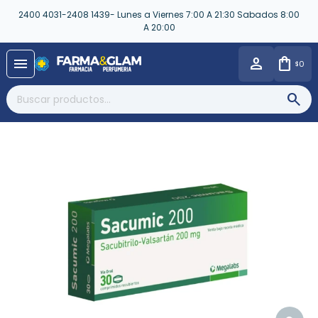
2400 4031-2408 1439- Lunes a Viernes 7:00 A 21:30 Sabados 8:00
A 20:00
close
menu
0
$