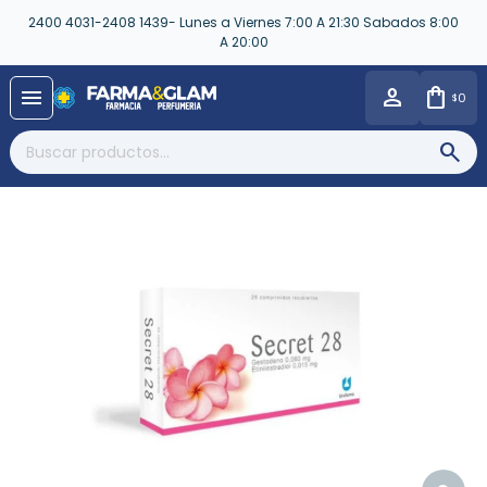
2400 4031-2408 1439- Lunes a Viernes 7:00 A 21:30 Sabados 8:00
A 20:00
close
menu
0
$