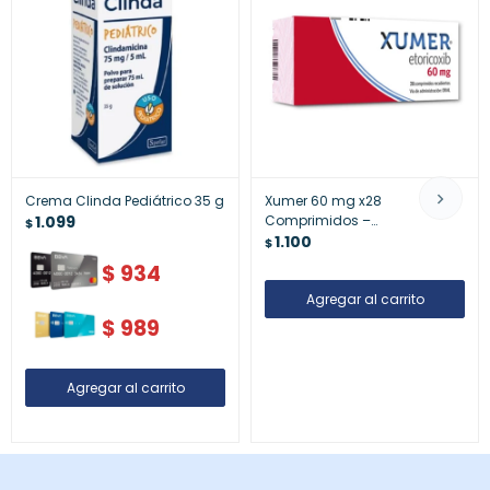
Crema Clinda Pediátrico 35 g
Xumer 60 mg x28
1.099
Comprimidos –
$
Anticoagulante
1.100
$
$
934
$
989