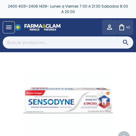
2400 4031-2408 1439- Lunes a Viernes 7:00 A 21:30 Sabados 8:00
A 20:00
close
menu
0
$