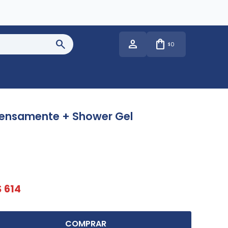
0
$
ntensamente + Shower Gel
$
614
COMPRAR