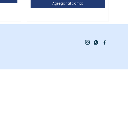


