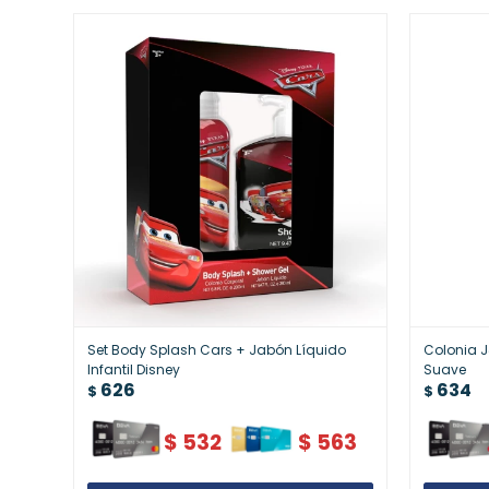
Set Body Splash Cars + Jabón Líquido
Colonia J
Infantil Disney
Suave
626
634
$
$
$
532
$
563