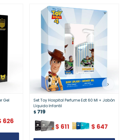
r Gel
Set Toy Hospital Perfume Edt 60 Ml + Jabón
Set P
Líquido Infantil
Gel N
719
71
$
$
$
626
$
611
$
647