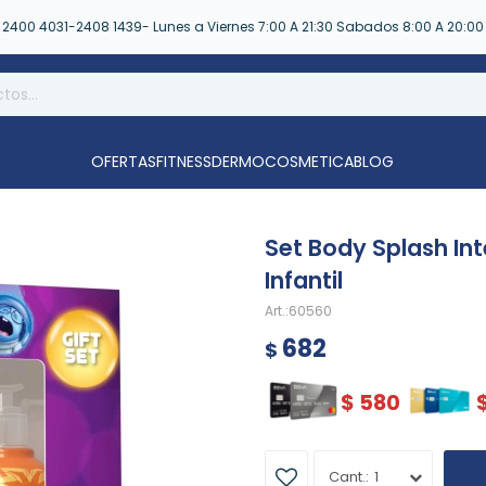
2400 4031-2408 1439- Lunes a Viernes 7:00 A 21:30 Sabados 8:00 A 20:00
OFERTAS
FITNESS
DERMOCOSMETICA
BLOG
Set Body Splash I
Infantil
60560
682
$
$
580
1