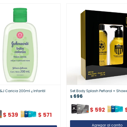
&J Caricia 200ml ¿ Infantil
Set Body Splash Peñarol + Showe
696
$
$
592
$
539
$
571